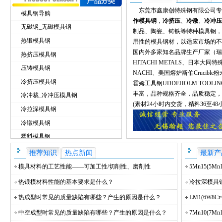
东莞市鑫康创特殊钢有限公司专
模具钢导购
作模具钢
，
冷挤压
、
冷镦
、
冷冲压
无磁钢_无磁模具钢
制品、陶瓷、铸铁等特种模具钢，
热锻模具钢
用性的模具钢材，以适应市场的不
国内外多家知名品牌生产厂家（瑞
热挤压模具钢
HITACHI METALS、日本大同特
压铸模具钢
NACHI、美国熔炉斯伯Crucibl
冷挤压模具钢
霍姆工具钢UDDEHOLM TOO
丰富，品种规格齐全，品质稳定，
冷冲裁_冷冲压模具钢
(素材24小时内交货，精料36至4
冷拉深模具钢
冷镦模具钢
塑料模具钢
进口模具钢
推荐知识
热点新闻
最新产
特种模具钢
模具材料的工艺性能——可加工性/切削性、磨削性
5Mn15(5M
国产合金工具钢
热锻模材料性能的基本要求是什么？
冷拉深模具钢G
热成型时常见的质量缺陷有哪些？产生的原因是什么？
LM1(6W8
中空成型时常见的质量缺陷有哪些？产生的原因是什么？
7Mn10(7Mn