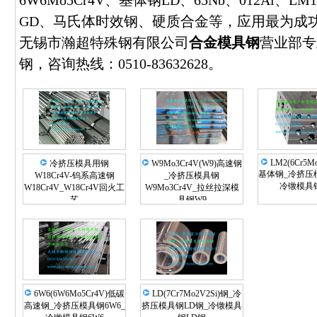
6W6Mo5Cr4V、基体钢LD、65Nb、012Al、
GD、马氏体时效钢、硬质合金等，应用最为成功的
无锡市瀚超特殊钢有限公司
合金模具钢
营业部专
钢，咨询热线：0510-83632628。
LM2(6Cr5Mo
冷挤压模具用钢
W9Mo3Cr4V(W9)高速钢
基体钢_冷挤压模
W18Cr4V-钨系高速钢
_冷挤压模具钢
冷镦模具钢
W18Cr4V_W18Cr4V回火工
W9Mo3Cr4V_拉丝拉深模
艺
具钢W9
6W6(6W6Mo5Cr4V)低碳
LD(7Cr7Mo2V2Si)钢_冷
高速钢_冷挤压模具钢6W6_
挤压模具钢LD钢_冷镦模具