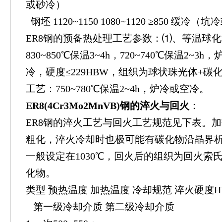
或砂冷）
钢坯 1120~1150 1080~1120 ≥850 缓冷
ER8钢的预备热处理工艺参数：⑴、等温球
830~850℃保温3~4h，720~740℃保温2~3
冷，硬度≤229HBW，组织为球状珠光体+
工艺：750~780℃保温2~4h，炉冷或空冷。
ER8(4Cr3Mo2MnVB)钢的淬火与回火
：
ER8钢的淬火工艺与回火工艺规范见下表。
粗化，淬火冷却时也极可能有碳化物沿晶界
一般设定在1030℃，回火后的组织为回火索
化物。
类型 预热温度 加热温度 冷却规范 淬火硬度H
第一级冷却介质 第二级冷却介质