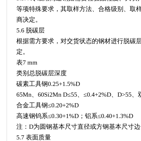
等项特殊要求，其取样方法、合格级别、取
商决定。
5.6 脱碳层
根据需方要求，对交货状态的钢材进行脱碳层
定。
表7 mm
类别总脱碳层深度
碳素工具钢0.25+1.5%D
65Mn、60Si2Mn D≤55、≤0.4+2%D、D>5
合金工具钢≤0.20+2%D
高速钢钨系≤0.30+1%D；铝系≤0.40+1.3%D
注：D为圆钢基本尺寸直径或方钢基本尺寸边
5.7 表面质量