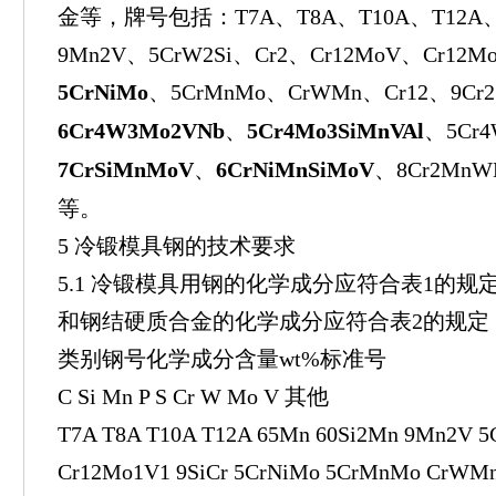
金等，牌号包括：T7A、T8A、T10A、T12A、6
9Mn2V、5CrW2Si、Cr2、Cr12MoV、Cr12Mo
5CrNiMo
、5CrMnMo、CrWMn、Cr12、9Cr
6Cr4W3Mo2VNb
、
5Cr4Mo3SiMnVAl
、5Cr
7CrSiMnMoV
、
6CrNiMnSiMoV
、8Cr2Mn
等。
5 冷锻模具钢的技术要求
5.1 冷锻模具用钢的化学成分应符合表1的
和钢结硬质合金的化学成分应符合表2的规定
类别钢号化学成分含量wt%标准号
C Si Mn P S Cr W Mo V 其他
T7A T8A T10A T12A 65Mn 60Si2Mn 9Mn2V 5
Cr12Mo1V1 9SiCr 5CrNiMo 5CrMnMo CrWMn