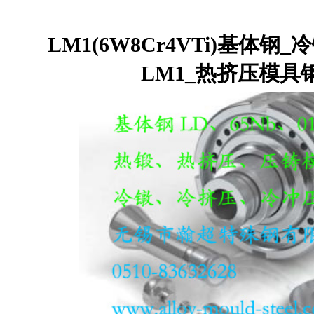
LM1(6W8Cr4VTi)基体
LM1_热挤压模具钢