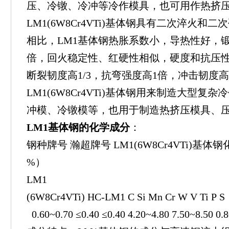
压、冷镦、冷冲等冷作模具，也可用作热挤
LM1(6W8Cr4VTi)基体钢具有二次淬火和二
相比，LM1基体钢热胀系数小，导热性好，锻
倍，回火稳定性、红硬性相似，硬度和抗压
断裂韧度高1/3，抗弯强度高1倍，冲击韧度高
LM1(6W8Cr4VTi)基体钢用来制造大型
冲模、冷镦模等，也用于制造热挤压模具、
LM1基体钢的化学成分
：
钢种牌号 瀚超牌号 LM1(6W8Cr4VTi)基
%）
LM1
(6W8Cr4VTi) HC-LM1 C Si Mn Cr W V Ti P S
0.60~0.70 ≤0.40 ≤0.40 4.20~4.80 7.50~8.50 0.8