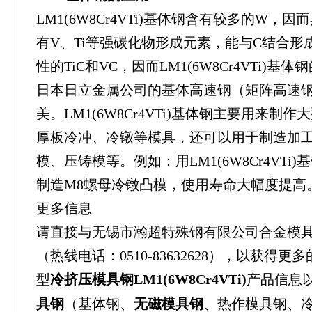
LM1(6W8Cr4VTi)基体钢含有较多的W
有V、Ti等强碳化物形成元素，能与C结合
性的TiC和VC，因而LM1(6W8Cr4VTi)
日本日立金属公司的基体高速钢（矩阵高速钢）Y
美。LM1(6W8Cr4VTi)基体钢主要用来
厚板冷冲、冷镦等模具，还可以用于制造加
模、压铸模等。例如：用LM1(6W8Cr4VTi)
制造M8螺母冷镦凸模，使用寿命大幅度提高
更多信息
请直接与无锡市瀚超特殊钢有限公司合金模
（热线电话：0510-83632628），以获得
型
冷挤压模具钢LM1(6W8Cr4VTi)
产品信息
具钢
（基体钢、
无磁模具钢
、热作模具钢、