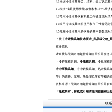
4.1根据冷锻模具种类、结构、受力状态
4.2根据“满足使用性能-发挥材料潜力-经济
4.3常用冷锻模具钢材料及工作硬度见附录A
4.4常用冷锻模具钢的使用和加工性能见附录
4.5几种冷锻模具用新钢种的基本参数见附录
下接【
冷锻模具钢技术要求_共晶碳化物_显微组
更多信息
请直接与无锡市瀚超特殊钢有限公司服务人员联
（冷挤压模具钢、
冷镦模具钢
、冷拉深模
冷冲压模具钢
、冷冲裁模具钢、热锻模具
等）的选择、应用、热处理及库存等相关
资料来源：无锡市瀚超特殊钢有限公司合
『
版权所有，转载或引用请注明链接和出
联系