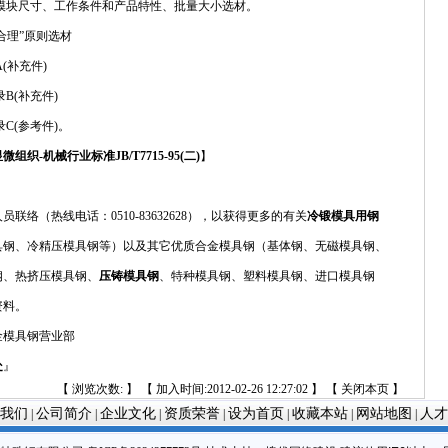
及模块尺寸、工作条件和产品特性、批量大小选材。
合理”原则选材
(补充件)
B(补充件)
C(参考件)。
织-机械行业标准JB/T7715-95(二)
】
络（热线电话：0510-83632628），以获得更多的有关
冷锻模具用钢
具钢、冷精压模具钢等）以及其它优质合金模具钢（基体钢、无磁模具钢、
钢、热挤压模具钢、
压铸模具钢
、特种模具钢、塑料模具钢、进口模具钢
资料。
金模具钢营业部
处
』
【 浏览次数:
】 【 加入时间:2012-02-26 12:27:02 】 【
关闭本页
】
我们
公司简介
企业文化
资质荣誉
设为首页
收藏本站
网站地图
人才
|
|
|
|
|
|
|