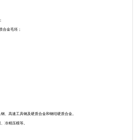
；
用硬质合金毛坯；
具钢、高速工具钢及硬质合金和钢结硬质合金。
模、冷精压模等。