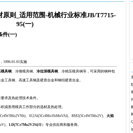
则_适用范围-机械行业标准JB/T7715-
95(一)
件(一)
996-01-01实施
压模具钢
、冷镦模具钢、
冷拉深模具钢
、冷精压模具钢等，可采用的钢种包
合金工具钢、高速工具钢及硬质合金和钢结硬质合金。
电
术要求及热处理技术条件。
传
体积成形用模具工作部分的选材及热处理。
Cr4W3Mo2VNb)、012Al(5Cr4Mo3SiMnVAl)、RM2(5Cr4W5Mo2V)、
火焰
Q
oV)、
LD(7Cr7Mo2V2Si)
等）专业供应商和服务商。