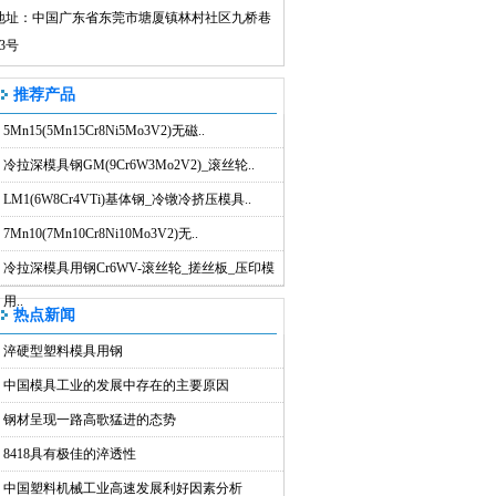
地址：中国广东省东莞市塘厦镇林村社区九桥巷
43号
推荐产品
5Mn15(5Mn15Cr8Ni5Mo3V2)无磁..
冷拉深模具钢GM(9Cr6W3Mo2V2)_滚丝轮..
LM1(6W8Cr4VTi)基体钢_冷镦冷挤压模具..
7Mn10(7Mn10Cr8Ni10Mo3V2)无..
冷拉深模具用钢Cr6WV-滚丝轮_搓丝板_压印模
用..
热点新闻
淬硬型塑料模具用钢
中国模具工业的发展中存在的主要原因
钢材呈现一路高歌猛进的态势
8418具有极佳的淬透性
中国塑料机械工业高速发展利好因素分析