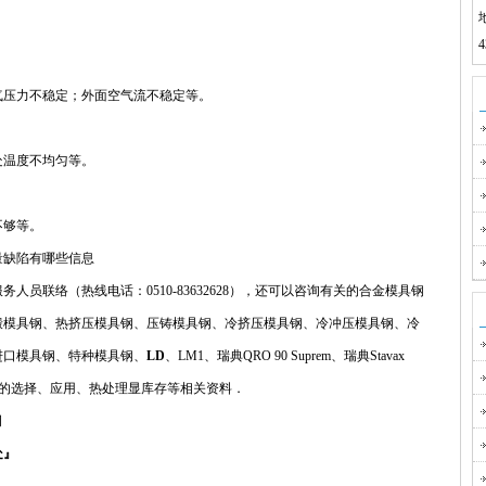
气压力不稳定；外面空气流不稳定等。
处温度不均匀等。
不够等。
量缺陷有哪些信息
员联络（热线电话：0510-83632628），还可以咨询有关的合金模具钢
锻模具钢、热挤压模具钢、压铸模具钢、冷挤压模具钢、冷冲压模具钢、冷
进口模具钢、特种模具钢、
LD
、LM1、瑞典QRO 90 Suprem、瑞典Stavax
3P等）的选择、应用、热处理显库存等相关资料．
司
处』