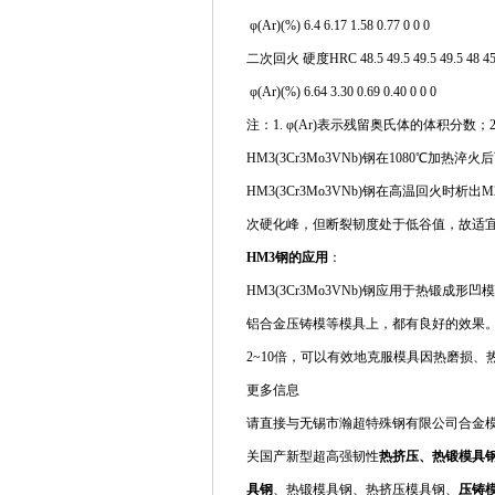
φ(Ar)(%) 6.4 6.17 1.58 0.77 0 0 0
二次回火 硬度HRC 48.5 49.5 49.5 49.5 48 45.
φ(Ar)(%) 6.64 3.30 0.69 0.40 0 0 0
注：1. φ(Ar)表示残留奥氏体的体积分数；2
HM3(3Cr3Mo3VNb)钢在1080℃加热
HM3(3Cr3Mo3VNb)钢在高温回火时
次硬化峰，但断裂韧度处于低谷值，故适宜
HM3钢的应用
：
HM3(3Cr3Mo3VNb)钢应用于热锻
铝合金压铸模等模具上，都有良好的效果。HM3
2~10倍，可以有效地克服模具因热磨损
更多信息
请直接与无锡市瀚超特殊钢有限公司合金模具钢
关国产新型超高强韧性
热挤压、热锻模具钢HM
具钢
、热锻模具钢、热挤压模具钢、
压铸