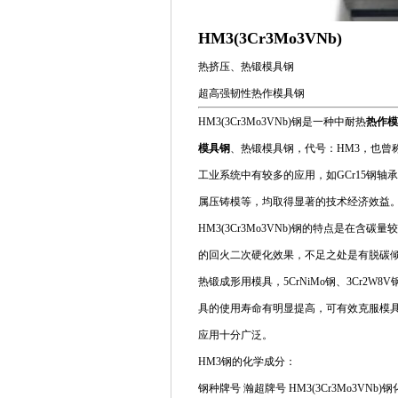
HM3(3Cr3Mo3VNb)
热挤压、热锻模具钢
超高强韧性热作模具钢
HM3(3Cr3Mo3VNb)钢是一种中耐热
热作模
模具钢
、热锻模具钢，代号：HM3，也曾
工业系统中有较多的应用，如GCr15钢
属压铸模等，均取得显著的技术经济效益
HM3(3Cr3Mo3VNb)钢的特点是在
的回火二次硬化效果，不足之处是有脱碳
热锻成形用模具，5CrNiMo钢、3Cr2W
具的使用寿命有明显提高，可有效克服模具因热
应用十分广泛。
HM3钢的化学成分：
钢种牌号 瀚超牌号 HM3(3Cr3Mo3VNb