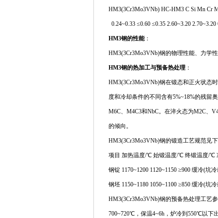
HM3(3Cr3Mo3VNb) HC-HM3 C Si Mn Cr M
0.24~0.33 ≤0.60 ≤0.35 2.60~3.20 2.70~3.20 
HM3钢的性能
：
HM3(3Cr3Mo3VNb)钢的物理性能、
HM3钢的热加工与预备热处理
：
HM3(3Cr3Mo3VNb)钢在锻态和正
度和冷却条件的不同含有5%~18%的残留奥氏
M6C、M4C3和NbC。在淬火态为M2C
的倾向。
HM3(3Cr3Mo3VNb)钢的锻造工艺规范见
项目 加热温度/℃ 始锻温度/℃ 终锻温度/℃
钢锭 1170~1200 1120~1150 ≥900 缓冷(
钢坯 1150~1180 1050~1100 ≥850 缓冷(
HM3(3Cr3Mo3VNb)钢的预备热处理工
700~720℃，保温4~6h，炉冷到550