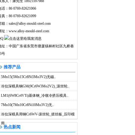
联系人：康先生 18925597988
话：86 0769-82621066
真：86 0769-82621099
邮箱：
sales@alloy-mould-steel.com
网址：
www.alloy-mould-steel.com
Q:
地址：中国广东省东莞市塘厦镇林村社区九桥巷
43号
推荐产品
5Mn15(5Mn15Cr8Ni5Mo3V2)无磁..
冷拉深模具钢GM(9Cr6W3Mo2V2)_滚丝轮..
LM1(6W8Cr4VTi)基体钢_冷镦冷挤压模具..
7Mn10(7Mn10Cr8Ni10Mo3V2)无..
冷拉深模具用钢Cr6WV-滚丝轮_搓丝板_压印模
用..
热点新闻