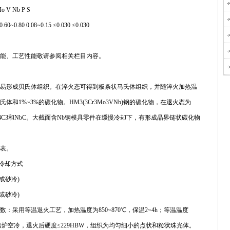
o V Nb P S
0.60~0.80 0.08~0.15 ≤0.030 ≤0.030
力学性能、工艺性能敬请参阅相关栏目内容。
火状态时易形成贝氏体组织。在淬火态可得到板条状马氏体组织，并随淬火加热温
体和1%~3%的碳化物。HM3(3Cr3Mo3VNb)钢的碳化物，在退火态为
、V4C3和NbC。大截面含Nb钢模具零件在缓慢冷却下，有形成晶界链状碳化物
下表。
 冷却方式
坑冷或砂冷)
坑冷或砂冷)
艺参数：采用等温退火工艺，加热温度为850~870℃，保温2~4h；等温温度
℃以下出炉空冷，退火后硬度≤229HBW，组织为均匀细小的点状和粒状珠光体。