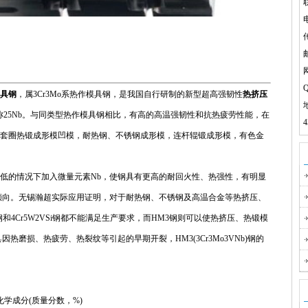
电
传
Q
具钢
，属3Cr3Mo系热作模具钢，是我国自行研制的新型超高强韧性
热挤压
称25Nb。与同类型热作模具钢相比，有高的高温强韧性和抗热疲劳性能，在
轴承套圈热锻成形模凹模，耐热钢、不锈钢成形模，连杆辊锻成形模，有色金
。
含碳量较低的情况下加入微量元素Nb，使钢具有更高的耐回火性、热强性，有明显
倾向。无锡瀚超实际应用证明，对于耐热钢、不锈钢及高温合金等热挤压、
8V钢和4Cr5W2VSi钢都不能满足生产要求，而HM3钢则可以使热挤压、热锻模
磨损、热疲劳、热裂纹等引起的早期开裂，HM3(3Cr3Mo3VNb)钢的
)钢化学成分(质量分数，%)