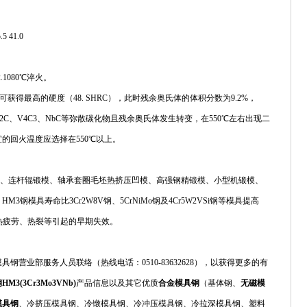
5 41.0
.1080℃淬火。
淬火后可获得最高的硬度（48. SHRC），此时残余奥氏体的体积分数为9.2%，
析出M2C、V4C3、NbC等弥散碳化物且残余奥氏体发生转变，在550℃左右出现二
的回火温度应选择在550℃以上。
成形凹模、连杆辊锻模、轴承套圈毛坯热挤压凹模、高强钢精锻模、小型机锻模、
钢模具寿命比3Cr2W8V钢、5CrNiMo钢及4Cr5W2VSi钢等模具提高
、热疲劳、热裂等引起的早期失效。
营业部服务人员联络（热线电话：0510-83632628），以获得更多的有
3(3Cr3Mo3VNb)
产品信息以及其它优质
合金模具钢
（基体钢、
无磁模
模具钢
、冷挤压模具钢、冷镦模具钢、冷冲压模具钢、冷拉深模具钢、塑料