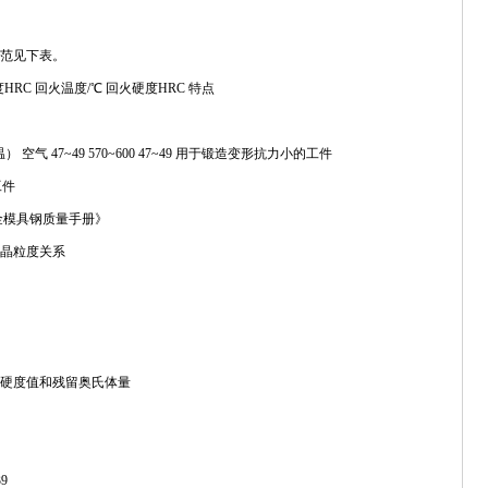
艺规范见下表。
HRC 回火温度/℃ 回火硬度HRC 特点
到油温） 空气 47~49 570~600 47~49 用于锻造变形抗力小的工件
工件
金模具钢质量手册》
度及晶粒度关系
火后的硬度值和残留奥氏体量
39