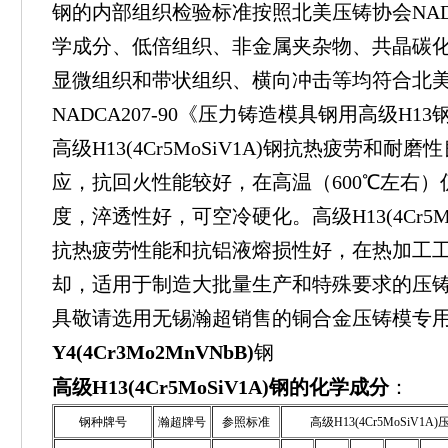
钢的内部组织检验标准按照北美压铸协会NAD
学成分、低倍组织、非金属夹杂物、共晶碳
显微组织和带状组织、横向冲击等均符合北
NADCA207-90《压力铸造模具钢用高级H1
高级H13(4Cr5MoSiV1A)钢抗热疲劳和
应，抗回火性能较好，在高温（600℃左右
度，淬透性好，可空冷硬化。高级H13(4Cr5M
抗热疲劳性能和抗铝液熔损性好，在热加工
却，适用于制造大批量生产和特殊要求的压
具敬请选用无锡瀚超销售的铜合金压铸模专用
Y4(4Cr3Mo2MnVNbB)
钢
高级H13(4Cr5MoSiV1A)钢的化学成分
：
钢种牌号
瀚超牌号
参照标准
高级H13(4Cr5MoSi