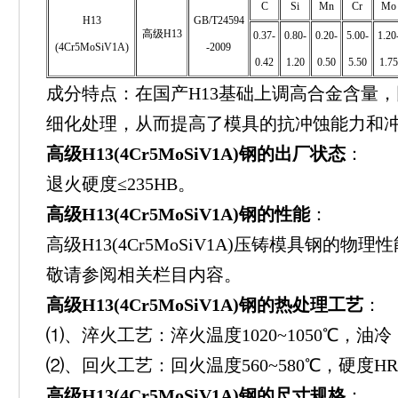
C
Si
Mn
Cr
Mo
H13
GB/T24594
高级H13
0.37-
0.80-
0.20-
5.00-
1.20
(4Cr5MoSiV1A)
-2009
0.42
1.20
0.50
5.50
1.75
成分特点：在国产H13基础上调高合金含量，
细化处理，从而提高了模具的抗冲蚀能力和
高级H13(4Cr5MoSiV1A)钢的出厂状态
：
退火硬度≤235HB。
高级H13(4Cr5MoSiV1A)钢的性能
：
高级H13(4Cr5MoSiV1A)压铸模具钢的
敬请参阅相关栏目内容。
高级H13(4Cr5MoSiV1A)钢的热处理工艺
：
⑴、淬火工艺：淬火温度1020~1050℃，油冷
⑵、回火工艺：回火温度560~580℃，硬度HRC
高级H13(4Cr5MoSiV1A)钢的尺寸规格
：