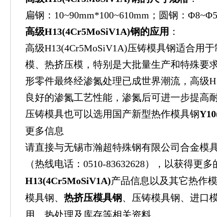
扁钢：10~90mm*100~610mm；圆钢：Φ8~Φ
高级H13(4Cr5MoSiV1A)钢的应用
：
高级H13(4Cr5MoSiV1A)压铸模具钢适
模、热挤压模，特别是大批量生产和特殊要
形零件最终经渗氮处理已成世界潮流，高级H13(4
良好的渗氮工艺性能，渗氮后可进一步提高
压铸模具也可以选用国产新型热作模具钢
Y10
更多信息
请直接与无锡市瀚超特殊钢有限公司合金模
（热线电话：0510-83632628），以获得更
H13(4Cr5MoSiV1A)
产品信息以及其它热作
模具钢、
热挤压模具钢
、压铸模具钢、进口
用、热处理及库存等相关资料。