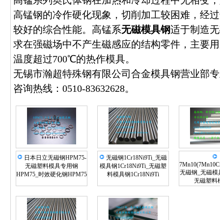
高锰系列奥氏体钢在加热和冷却过程中无相变，
高锰钢的冷作硬化现象，切削加工较困难，经过
较好的综合性能。高锰系
无磁模具钢
适于制造无
求在强磁场中不产生磁感应的结构零件，主要用
温度超过700℃的热作模具。
无锡市瀚超特殊钢有限公司合金模具钢营业部专
咨询热线：0510-83632628。
日本日立无磁钢HPM75-
无磁钢1Cr18Ni9Ti_无磁
7Mn10(7Mn10C
无磁塑料模具专用钢
模具钢1Cr18Ni9Ti_无磁塑
无磁钢_无磁模具
HPM75_时效硬化钢HPM75
料模具钢1Cr18Ni9Ti
无磁塑料