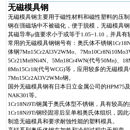
无磁模具钢
无磁模具钢主要用于磁性材料和磁性塑料的压制
钢在强磁场中不被磁化，便于脱模，无磁模具钢
其磁导率μ值要求小于或等于1.05~1.10，并
常用的无磁模具钢钢号有：奥氏体不锈钢1Cr18N
体钢7Mn15Cr2Al3V2WMo、7Mn10Cr8Ni10Mo3
5Cr21Mn9Ni4N、5Mn18Cr4WN(代号50Mn)、18
8Mn15Cr18(代号WCG)等，应用较多的无磁
7Mn15Cr2Al3V2WMo钢。
国外无磁模具钢有日本日立金属公司的HPM75
NAK301等。
1Cr18Ni9Ti钢属于奥氏体型不锈钢，具有较
1Cr18Ni9Ti钢经固溶后呈单相奥氏体组织，
制造无磁模具和要求耐蚀性能的塑料模具。