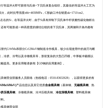
范围内进行等温淬火即可获得马氏体+下贝氏体复合组织，其最佳的等温淬火工艺为
℃回火，此时抗弯强度σbb=4650MPa，C形缺口冲击韧度αk=171J/cm2。
左右的Si，在等温淬火时，由于Si具有抑制下贝氏体中杆状脆性碳化物析出
，还有可能形成一种高密度的缠结位错的准下贝氏体，其两侧和片条内都有
。
低，可以替代CrWMn和部分Cr12MoV钢制造冷作模具，较少出现使用中的崩刃与断
模，冷挤、冷弯以及冷镦模具等，形状复杂的大型凸凹模，中厚板冲裁模以
幅提高。更多应用敬请参阅【GD钢的应用案例】。
营业部服务人员联络（热线电话：0510-83632628），以获得更多的有
MnSiMoV)
产品信息以及其它优质
合金模具钢
（基体钢、
无磁模具钢
、热
冷挤压模具钢
、冷镦模具钢、冷冲压模具钢、
冷拉深模具钢
、塑料模具钢
资料。
金模具钢营业部