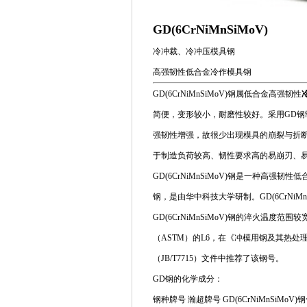
GD(6CrNiMnSiMoV)
冷冲裁、冷冲压模具钢
高强韧性低合金冷作模具钢
GD(6CrNiMnSiMoV)钢属低合金高强韧性
简便，变形较小，耐磨性较好。采用GD钢
强韧性增强，故很少出现模具的崩裂与折断等，
于制造负荷较高、韧性要求高的易崩刃、
GD(6CrNiMnSiMoV)钢是一种高强
钢，是由华中科技大学研制。GD(6CrNiMnS
GD(6CrNiMnSiMoV)钢的淬火温
（ASTM）的L6，在《冲模用钢及其热处理
（JB/T7715）文件中推荐了该钢号。
GD钢的化学成分：
钢种牌号 瀚超牌号 GD(6CrNiMnSiMo