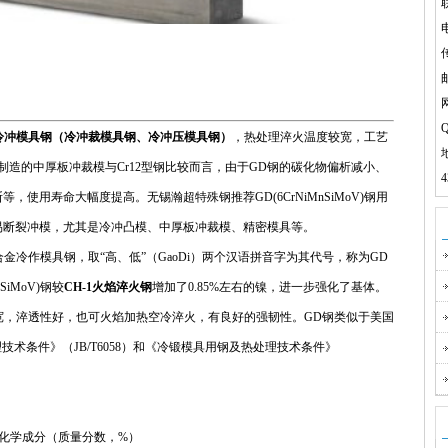
电
传
Q
冷冲模具钢（冷冲裁模具钢、冷冲压模具钢）
，热处理淬火温度较宽，工艺
制造的中厚板冲裁模与Cr12型钢比较而言，由于GD钢的碳化物偏析减小、
使用寿命大幅度提高。无锡瀚超特殊钢推荐GD(6CrNiMnSiMoV)钢用
易断裂冲模，尤其是冷冲凸模、中厚板冲裁模、精密模具等。
韧性低合金冷作模具钢，取“高、低”（GaoDi）两个汉语拼音字为其代号，称为GD
iMoV)钢较
CH-1火焰淬火钢
增加了0.85%左右的镍，进一步强化了基体。
度范围较宽，淬透性好，也可火焰加热空冷淬火，有良好的强韧性。GD钢类似于美国
技术条件》（JB/T6058）和《冷锻模具用钢及热处理技术条件》
V)钢化学成分（质量分数，%）