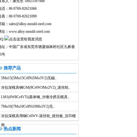
联系人：康先生 18925597988
话：86 0769-82621066
真：86 0769-82621099
邮箱：
sales@alloy-mould-steel.com
网址：
www.alloy-mould-steel.com
Q:
地址：中国广东省东莞市塘厦镇林村社区九桥巷
43号
推荐产品
5Mn15(5Mn15Cr8Ni5Mo3V2)无磁..
冷拉深模具钢GM(9Cr6W3Mo2V2)_滚丝轮..
LM1(6W8Cr4VTi)基体钢_冷镦冷挤压模具..
7Mn10(7Mn10Cr8Ni10Mo3V2)无..
冷拉深模具用钢Cr6WV-滚丝轮_搓丝板_压印模
用..
热点新闻