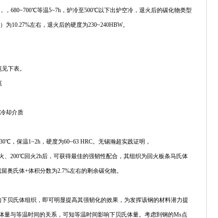
h，，680~700℃等温5~7h，炉冷至500℃以下出炉空冷，退火后的碳化物类型
为10.27%左右，退火后的硬度为230~240HBW。
规范见下表。
范
级冷却介质
5~230℃，保温1~2h，硬度为60~63 HRC。无锡瀚超实践证明，
加热油冷淬火、200℃回火2h后，可获得最佳的强韧性配合，其组织为回火板条马氏体
残留奥氏体+体积分数为2.7%左右的剩余碳化物。
的下贝氏体组织，即可明显提高其强韧化的效果，为发挥该钢的材料潜力提
体量与等温时间的关系，可知等温时间影响下贝氏体量。考虑到钢的Ms点