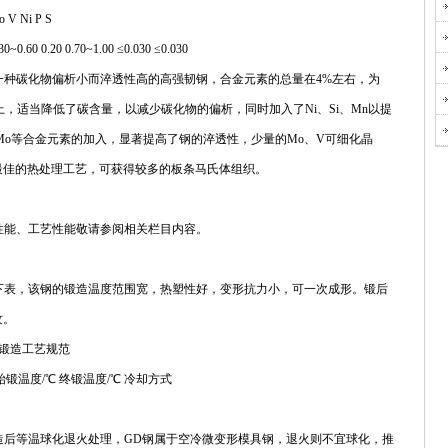
 V Ni P S
30~0.60 0.20 0.70~1.00 ≤0.030 ≤0.030
V)钢为一种碳化物偏析小而淬透性高的高强韧钢，合金元素的总量在4%左右，为
础上，适当降低了碳含量，以减少碳化物的偏析，同时加入了Ni、Si、Mn以提
n、Mo等合金元素的加入，显著提高了钢的淬透性，少量的Mo、V可细化晶
最佳的热处理工艺，可获得较多的板条马氏体组织。
、力学性能、工艺性能敬请参阅相关栏目内容。
艺规范见下表，该钢的锻造温度范围宽，热塑性好，变形抗力小，可一次成形。锻后
纹。
)钢锻造工艺规范
/℃ 始锻温度/℃ 终锻温度/℃ 冷却方式
处理为锻造后等温球化退火处理，GD钢属于空冷微变形模具钢，退火则不宜球化，推