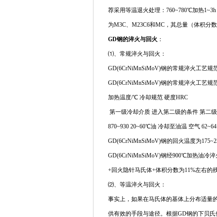
荐采用等温退火处理：760~780℃加热1~3
为M3C、M23C6和MC，其总量（体积分数）
GD钢的淬火与回火
：
⑴、常规淬火与回火：
GD(6CrNiMnSiMoV)钢的常规淬火工艺
GD(6CrNiMnSiMoV)钢的常规淬火工艺规
加热温度/℃ 冷却规范 硬度HRC
第一级冷却介质 进入第二级的条件 第二
870~930 20~60℃油 冷却至油温 空气 62~64
GD(6CrNiMnSiMoV)钢的回火温度为17
GD(6CrNiMnSiMoV)钢经900℃
+回火隐针马氏体+体积分数为11%左右的
⑵、等温淬火与回火：
事实上，如果在马氏体的基体上分布适量
供有效的手段与途径。根据GD钢的下贝氏