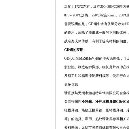
温度为172℃左右，故在200~300℃
870～930℃加热、250℃等温55min、200
需要说明的是，GD钢中含有质量分数为1%
的作用，故除了能形成一般的下贝氏体外
残余奥氏体薄膜，有利于提高材料的韧度
GD钢的应用
：
GD(6CrNiMnSiMoV)钢的淬火温度
裂缺陷。制造各种异形、细长薄片冷冲凸
及剪刀片和精密淬硬塑料模等，使用寿命大
更多信息
请直接与无锡市瀚超特殊钢有限公司合金模具钢
关高强韧性
冷冲裁、冷冲压模具钢GD(6CrNi
锻模具钢、热挤压模具钢、压铸模具钢、
等）的选择、应用、热处理及库存等相关
资料来源：无锡市瀚超特殊钢有限公司合