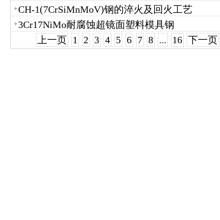
CH-1(7CrSiMnMoV)钢的淬火及回火工艺
3Cr17NiMo耐腐蚀超镜面塑料模具钢
上一页
1
2
3
4
5
6
7
8
...
16
下一页