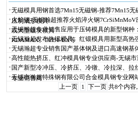
无磁模具用钢首选7Mn15无磁钢-推荐7Mn1
火焰钢-无锡瀚超推荐火焰淬火钢7CrSiMnM
压制成形模具
无锡瀚超专业销售应用于压铸模具的新型钢种：Di
或大型镶块模具
无锡瀚超发布热锻模具、红锻模具用新型高热
KDAMAX、DH31-EX等
无锡瀚超专业销售国产基体钢及进口高速钢基
高性能热挤压、红冲模具钢专业供应商-无锡市
国产新型冷冲压、冷挤压、冷镦、冷拉深、拉
无锡市瀚超特殊钢有限公司合金模具钢专业网
专业销售商
上一页
1
下一页
共8个内容