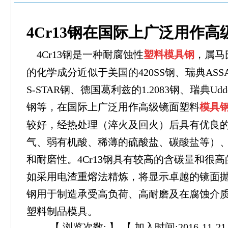
4Cr13钢在国际上广泛用作
4Cr13钢是一种耐腐蚀性
塑料模具钢
，属马
的化学成分近似于美国的420SS钢、瑞典ASS
S-STAR钢、德国葛利兹的1.2083钢、瑞典Udde
钢等，在国际上广泛用作高级镜面塑料
模具
较好，经热处理（淬火及回火）后具有优良
气、弱有机酸、稀薄的硫酸盐、碳酸盐等）
和耐磨性。4Cr13钢具有较高的含碳量和很
如采用电渣重熔法精炼，将显示卓越的镜面抛光
钢用于制造承受高负荷、高耐磨及在腐蚀介
塑料制品模具。
【 浏览次数:
】 【 加入时间:2016-11-21 