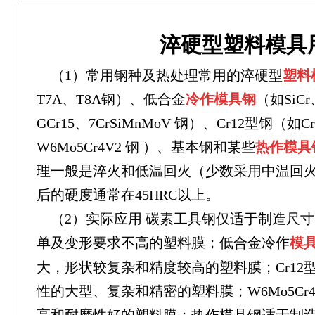
淬硬型塑料模具
（1）常用钢种及热
处理常用的淬硬型
塑料
T7A、T8A钢）、低合金
冷作模
具钢
（如SiCr
GCr15、7CrSiMnMoV 钢）、Cr12型钢（如
W6Mo5Cr4V2 钢 ）、基本钢和某些
热作模具
理一般是淬火和低温
回火（少数采用中温回
后的硬度通常在45HRC以上。
（2）实际应用 碳素工具钢仅适于制造尺
单及变形要求不高的塑料膜；低合金冷作
模
大，形状较复杂和精度较高的塑料膜；Cr12
性的大型、复杂和精密的塑料膜；W6Mo5Cr