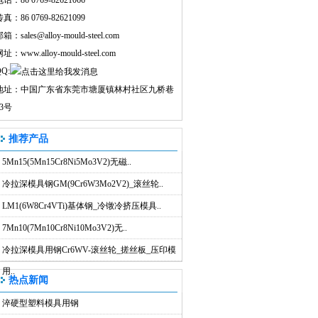
话：86 0769-82621066
真：86 0769-82621099
邮箱：
sales@alloy-mould-steel.com
网址：
www.alloy-mould-steel.com
Q:
地址：中国广东省东莞市塘厦镇林村社区九桥巷
43号
推荐产品
5Mn15(5Mn15Cr8Ni5Mo3V2)无磁..
冷拉深模具钢GM(9Cr6W3Mo2V2)_滚丝轮..
LM1(6W8Cr4VTi)基体钢_冷镦冷挤压模具..
7Mn10(7Mn10Cr8Ni10Mo3V2)无..
冷拉深模具用钢Cr6WV-滚丝轮_搓丝板_压印模
用..
热点新闻
淬硬型塑料模具用钢